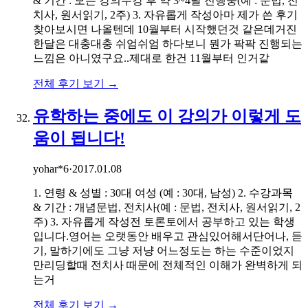
& 기간 : 모든 강의수강 후 약 3~4달 진행중(예 : 문법, 전
치사, 원서읽기, 2주) 3. 자유롭게 작성아마 제가 쓴 후기
찾아보시면 나올텐데 10월부터 시작했던것 같은데거진
한달은 대충대충 쉬엄쉬엄 하다보니 뭔가 팍팍 진행되는
느낌은 아니였구요..제대로 한건 11월부터 인거같
전체 후기 보기 →
유학하는 중에도 이 강의가 이렇게 도
움이 됩니다!
yohar*6
·
2017.01.08
1. 연령 & 성별 : 30대 여성 (예 : 30대, 남성) 2. 수강과목
& 기간 : 개념문법, 전치사(예 : 문법, 전치사, 원서읽기, 2
주) 3. 자유롭게 작성전 토론토에서 공부하고 있는 학생
입니다.영어는 오랫동안 배우고 관심있어해서단어나, 듣
기, 말하기에도 그냥 저냥 어느정도는 하는 수준이었지
만리딩할때 전치사 때문에 전체적인 이해가 완벽하게 되
는거
전체 후기 보기 →