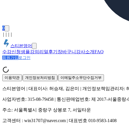
0
│
│
│
│
스티븐영어
수강신청
샘플강의
리얼후기
장바구니
강사소개
FAQ
회원가입
로그인
|
|
이용약관
개인정보처리방침
이메일주소무단수집거부
스티븐영어
| 대표이사:
허승재, 김은미
| 개인정보책임관리자:
사업자번호:
315-08-79458
| 통신판매업번호:
제 2017-서울중랑-
주소:
서울특별시 중랑구 상봉로 7, 서일타운
고객센터 :
win31707@naver.com
| 대표번호
010-9583-1408