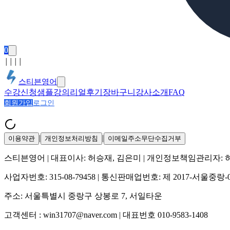
0
│
│
│
│
스티븐영어
수강신청
샘플강의
리얼후기
장바구니
강사소개
FAQ
회원가입
로그인
|
|
이용약관
개인정보처리방침
이메일주소무단수집거부
스티븐영어
| 대표이사:
허승재, 김은미
| 개인정보책임관리자:
사업자번호:
315-08-79458
| 통신판매업번호:
제 2017-서울중랑-
주소:
서울특별시 중랑구 상봉로 7, 서일타운
고객센터 :
win31707@naver.com
| 대표번호
010-9583-1408