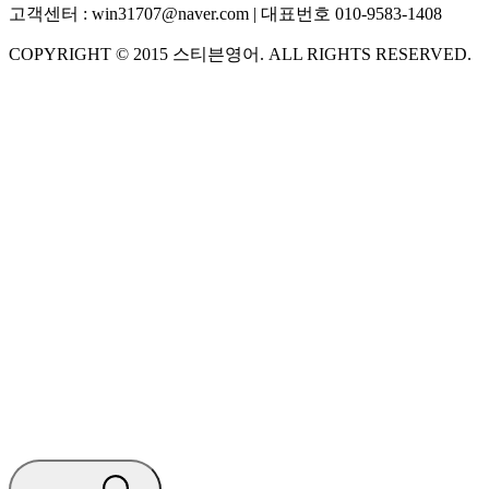
고객센터 :
win31707@naver.com
| 대표번호
010-9583-1408
COPYRIGHT ©
2015
스티븐영어
. ALL RIGHTS RESERVED.
S
스티븐영어
지금 운영 중 · 담당자와 채팅
🧭 운영 시간 (주말, 공휴일 제외)
평일 10:30 ~ 18:00
점심시간 : 12:00 ~ 13:00
궁금하신 문의 유형을 선택하세요.
아래 입력창에 문의를 남겨주세요.