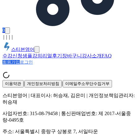
0
│
│
│
│
스티븐영어
수강신청
샘플강의
리얼후기
장바구니
강사소개
FAQ
회원가입
로그인
|
|
이용약관
개인정보처리방침
이메일주소무단수집거부
스티븐영어
| 대표이사:
허승재, 김은미
| 개인정보책임관리자:
허승재
사업자번호:
315-08-79458
| 통신판매업번호:
제 2017-서울중
랑-0495호
주소:
서울특별시 중랑구 상봉로 7, 서일타운