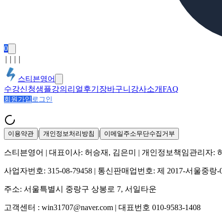
0
│
│
│
│
스티븐영어
수강신청
샘플강의
리얼후기
장바구니
강사소개
FAQ
회원가입
로그인
|
|
이용약관
개인정보처리방침
이메일주소무단수집거부
스티븐영어
| 대표이사:
허승재, 김은미
| 개인정보책임관리자:
사업자번호:
315-08-79458
| 통신판매업번호:
제 2017-서울중랑-
주소:
서울특별시 중랑구 상봉로 7, 서일타운
고객센터 :
win31707@naver.com
| 대표번호
010-9583-1408