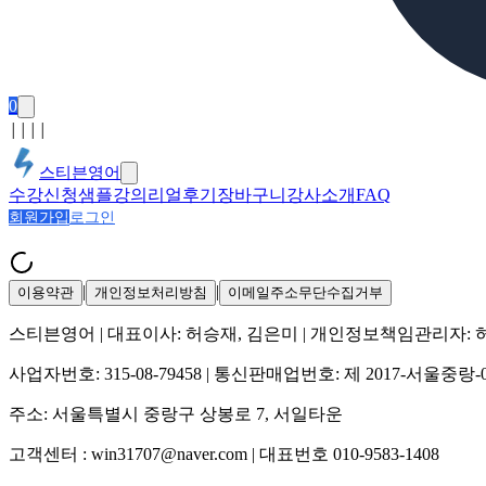
0
│
│
│
│
스티븐영어
수강신청
샘플강의
리얼후기
장바구니
강사소개
FAQ
회원가입
로그인
|
|
이용약관
개인정보처리방침
이메일주소무단수집거부
스티븐영어
| 대표이사:
허승재, 김은미
| 개인정보책임관리자:
사업자번호:
315-08-79458
| 통신판매업번호:
제 2017-서울중랑-
주소:
서울특별시 중랑구 상봉로 7, 서일타운
고객센터 :
win31707@naver.com
| 대표번호
010-9583-1408