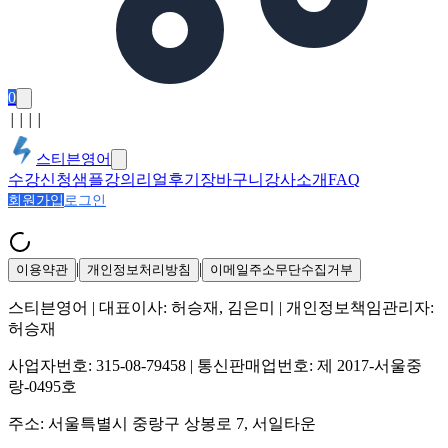
0
│
│
│
│
스티븐영어
수강신청
샘플강의
리얼후기
장바구니
강사소개
FAQ
회원가입
로그인
|
|
이용약관
개인정보처리방침
이메일주소무단수집거부
스티븐영어
| 대표이사:
허승재, 김은미
| 개인정보책임관리자:
허승재
사업자번호:
315-08-79458
| 통신판매업번호:
제 2017-서울중
랑-0495호
주소:
서울특별시 중랑구 상봉로 7, 서일타운