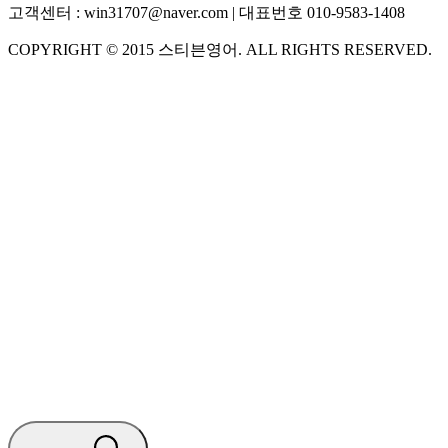
고객센터 :
win31707@naver.com
| 대표번호
010-9583-1408
COPYRIGHT ©
2015
스티븐영어
. ALL RIGHTS RESERVED.
S
스티븐영어
AI가 빠르게 답변드릴게요
🧭 운영 시간 (주말, 공휴일 제외)
평일 10:30 ~ 18:00
점심시간 : 12:00 ~ 13:00
궁금하신 문의 유형을 선택하세요.
아래 입력창에 문의를 남겨주세요.