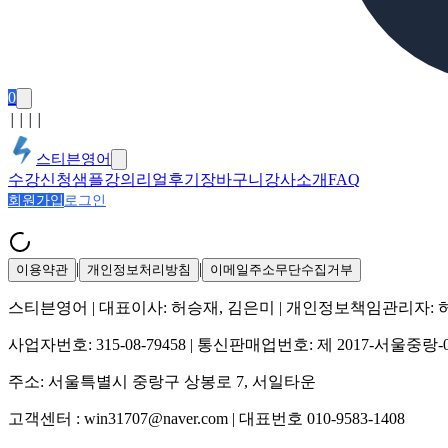
0
│
│
│
│
스티븐영어
수강신청
샘플강의
리얼후기
장바구니
강사소개
FAQ
회원가입
로그인
|
|
이용약관
개인정보처리방침
이메일주소무단수집거부
스티븐영어
| 대표이사:
허승재, 김은미
| 개인정보책임관리자:
사업자번호:
315-08-79458
| 통신판매업번호:
제 2017-서울중랑-
주소:
서울특별시 중랑구 상봉로 7, 서일타운
고객센터 :
win31707@naver.com
| 대표번호
010-9583-1408