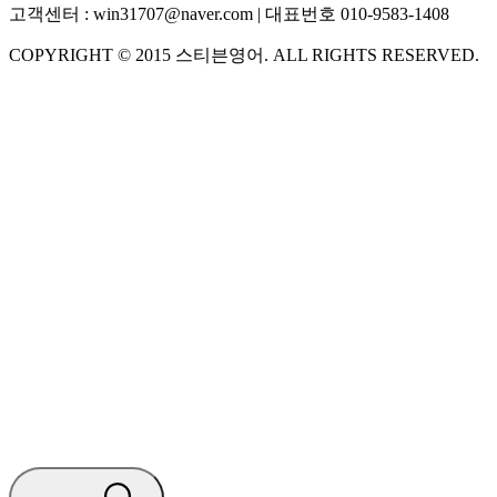
고객센터 :
win31707@naver.com
| 대표번호
010-9583-1408
COPYRIGHT ©
2015
스티븐영어
. ALL RIGHTS RESERVED.
S
스티븐영어
AI가 빠르게 답변드릴게요
🧭 운영 시간 (주말, 공휴일 제외)
평일 10:30 ~ 18:00
점심시간 : 12:00 ~ 13:00
궁금하신 문의 유형을 선택하세요.
아래 입력창에 문의를 남겨주세요.