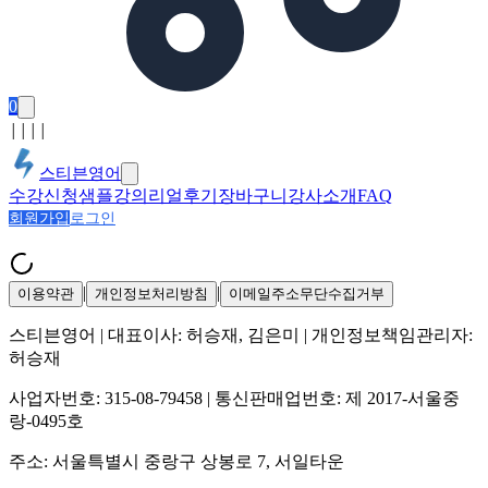
0
│
│
│
│
스티븐영어
수강신청
샘플강의
리얼후기
장바구니
강사소개
FAQ
회원가입
로그인
|
|
이용약관
개인정보처리방침
이메일주소무단수집거부
스티븐영어
| 대표이사:
허승재, 김은미
| 개인정보책임관리자:
허승재
사업자번호:
315-08-79458
| 통신판매업번호:
제 2017-서울중
랑-0495호
주소:
서울특별시 중랑구 상봉로 7, 서일타운