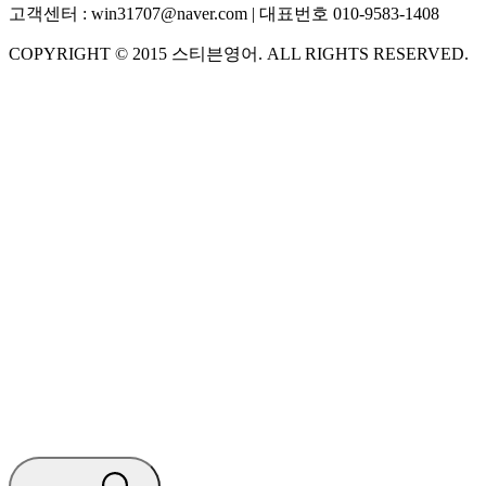
고객센터 :
win31707@naver.com
| 대표번호
010-9583-1408
COPYRIGHT ©
2015
스티븐영어
. ALL RIGHTS RESERVED.
S
스티븐영어
지금 운영 중 · 담당자와 채팅
🧭 운영 시간 (주말, 공휴일 제외)
평일 10:30 ~ 18:00
점심시간 : 12:00 ~ 13:00
궁금하신 문의 유형을 선택하세요.
아래 입력창에 문의를 남겨주세요.