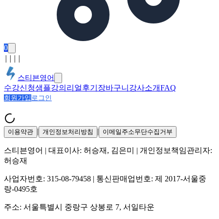
0
│
│
│
│
스티븐영어
수강신청
샘플강의
리얼후기
장바구니
강사소개
FAQ
회원가입
로그인
|
|
이용약관
개인정보처리방침
이메일주소무단수집거부
스티븐영어
| 대표이사:
허승재, 김은미
| 개인정보책임관리자:
허승재
사업자번호:
315-08-79458
| 통신판매업번호:
제 2017-서울중
랑-0495호
주소:
서울특별시 중랑구 상봉로 7, 서일타운