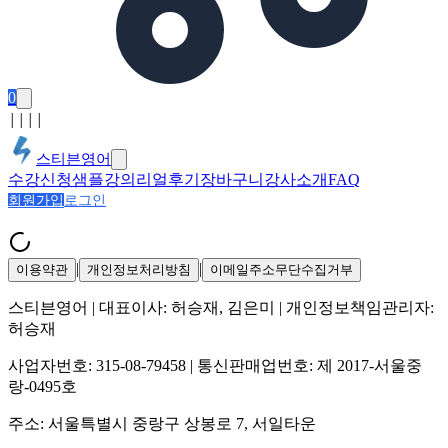
0
│
│
│
│
스티븐영어
수강신청
샘플강의
리얼후기
장바구니
강사소개
FAQ
회원가입
로그인
|
|
이용약관
개인정보처리방침
이메일주소무단수집거부
스티븐영어
| 대표이사:
허승재, 김은미
| 개인정보책임관리자:
허승재
사업자번호:
315-08-79458
| 통신판매업번호:
제 2017-서울중
랑-0495호
주소:
서울특별시 중랑구 상봉로 7, 서일타운