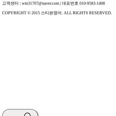
고객센터 :
win31707@naver.com
| 대표번호
010-9583-1408
COPYRIGHT ©
2015
스티븐영어
. ALL RIGHTS RESERVED.
S
스티븐영어
AI가 빠르게 답변드릴게요
🧭 운영 시간 (주말, 공휴일 제외)
평일 10:30 ~ 18:00
점심시간 : 12:00 ~ 13:00
궁금하신 문의 유형을 선택하세요.
아래 입력창에 문의를 남겨주세요.