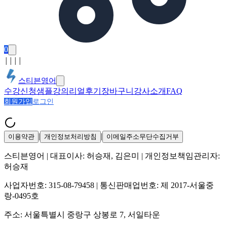
0
│
│
│
│
스티븐영어
수강신청
샘플강의
리얼후기
장바구니
강사소개
FAQ
회원가입
로그인
|
|
이용약관
개인정보처리방침
이메일주소무단수집거부
스티븐영어
| 대표이사:
허승재, 김은미
| 개인정보책임관리자:
허승재
사업자번호:
315-08-79458
| 통신판매업번호:
제 2017-서울중
랑-0495호
주소:
서울특별시 중랑구 상봉로 7, 서일타운