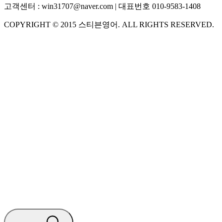
고객센터 :
win31707@naver.com
| 대표번호
010-9583-1408
COPYRIGHT ©
2015
스티븐영어
. ALL RIGHTS RESERVED.
S
스티븐영어
AI가 빠르게 답변드릴게요
🧭 운영 시간 (주말, 공휴일 제외)
평일 10:30 ~ 18:00
점심시간 : 12:00 ~ 13:00
궁금하신 문의 유형을 선택하세요.
아래 입력창에 문의를 남겨주세요.