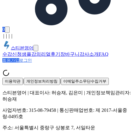
0
│
│
│
│
스티븐영어
수강신청
샘플강의
리얼후기
장바구니
강사소개
FAQ
회원가입
로그인
|
|
이용약관
개인정보처리방침
이메일주소무단수집거부
스티븐영어
| 대표이사:
허승재, 김은미
| 개인정보책임관리자:
허승재
사업자번호:
315-08-79458
| 통신판매업번호:
제 2017-서울중
랑-0495호
주소:
서울특별시 중랑구 상봉로 7, 서일타운