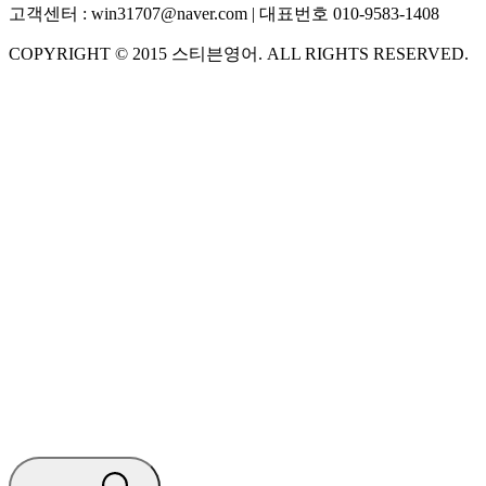
고객센터 :
win31707@naver.com
| 대표번호
010-9583-1408
COPYRIGHT ©
2015
스티븐영어
. ALL RIGHTS RESERVED.
S
스티븐영어
지금 운영 중 · 담당자와 채팅
🧭 운영 시간 (주말, 공휴일 제외)
평일 10:30 ~ 18:00
점심시간 : 12:00 ~ 13:00
궁금하신 문의 유형을 선택하세요.
아래 입력창에 문의를 남겨주세요.