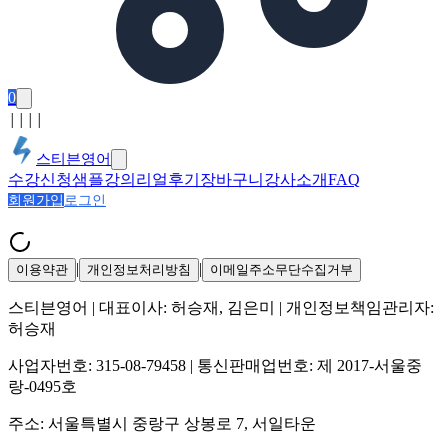
0
│
│
│
│
스티븐영어
수강신청
샘플강의
리얼후기
장바구니
강사소개
FAQ
회원가입
로그인
|
|
이용약관
개인정보처리방침
이메일주소무단수집거부
스티븐영어
| 대표이사:
허승재, 김은미
| 개인정보책임관리자:
허승재
사업자번호:
315-08-79458
| 통신판매업번호:
제 2017-서울중
랑-0495호
주소:
서울특별시 중랑구 상봉로 7, 서일타운