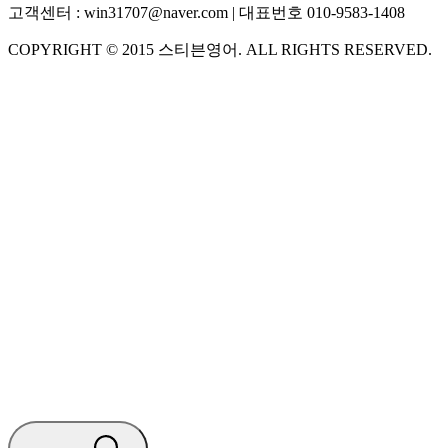
고객센터 :
win31707@naver.com
| 대표번호
010-9583-1408
COPYRIGHT ©
2015
스티븐영어
. ALL RIGHTS RESERVED.
S
스티븐영어
지금 운영 중 · 담당자와 채팅
🧭 운영 시간 (주말, 공휴일 제외)
평일 10:30 ~ 18:00
점심시간 : 12:00 ~ 13:00
궁금하신 문의 유형을 선택하세요.
아래 입력창에 문의를 남겨주세요.