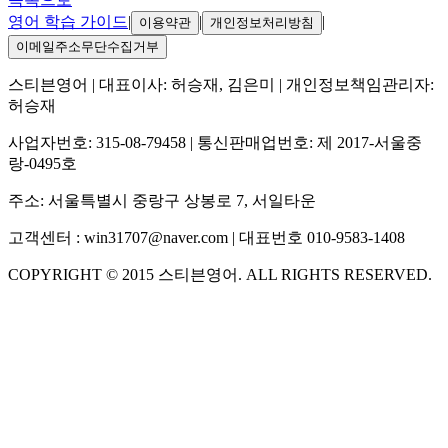
영어 학습 가이드
|
|
|
이용약관
개인정보처리방침
이메일주소무단수집거부
스티븐영어
| 대표이사:
허승재, 김은미
| 개인정보책임관리자:
허승재
사업자번호:
315-08-79458
| 통신판매업번호:
제 2017-서울중
랑-0495호
주소:
서울특별시 중랑구 상봉로 7, 서일타운
고객센터 :
win31707@naver.com
| 대표번호
010-9583-1408
COPYRIGHT ©
2015
스티븐영어
. ALL RIGHTS RESERVED.
S
스티븐영어
AI가 빠르게 답변드릴게요