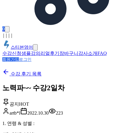
0
│
│
│
│
스티븐영어
수강신청
샘플강의
리얼후기
장바구니
강사소개
FAQ
회원가입
로그인
수강 후기
목록
노력파~~ 수강2일차
공지
HOT
artb*l
2022.10.30
223
1. 연령 & 성별 :