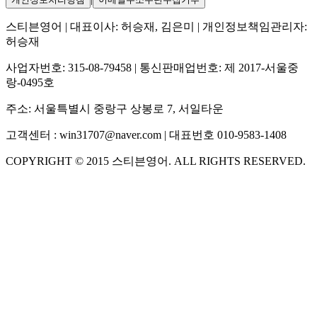
스티븐영어
| 대표이사:
허승재, 김은미
| 개인정보책임관리자:
허승재
사업자번호:
315-08-79458
| 통신판매업번호:
제 2017-서울중
랑-0495호
주소:
서울특별시 중랑구 상봉로 7, 서일타운
고객센터 :
win31707@naver.com
| 대표번호
010-9583-1408
COPYRIGHT ©
2015
스티븐영어
. ALL RIGHTS RESERVED.
S
스티븐영어
지금 운영 중 · 담당자와 채팅
🧭 운영 시간 (주말, 공휴일 제외)