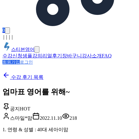
0
│
│
│
│
스티븐영어
수강신청
샘플강의
리얼후기
장바구니
강사소개
FAQ
회원가입
로그인
수강 후기
목록
엄마표 영어를 위해~
공지
HOT
스마일*맘
2022.11.10
218
1. 연령 & 성별 : 40대 세아이맘