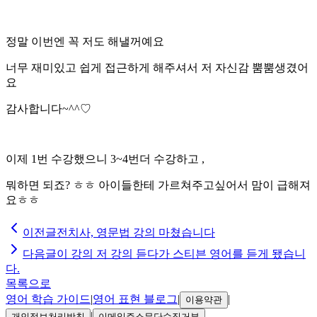
정말 이번엔 꼭 저도 해낼꺼예요
너무 재미있고 쉽게 접근하게 해주셔서 저 자신감 뿜뿜생겼어
요
감사합니다~^^♡
이제 1번 수강했으니 3~4번더 수강하고 ,
뭐하면 되죠? ㅎㅎ 아이들한테 가르쳐주고싶어서 맘이 급해져
요ㅎㅎ
이전글
전치사, 영문법 강의 마쳤습니다
다음글
이 강의 저 강의 듣다가 스티븐 영어를 듣게 됐습니
다.
목록으로
영어 학습 가이드
|
영어 표현 블로그
|
|
이용약관
|
개인정보처리방침
이메일주소무단수집거부