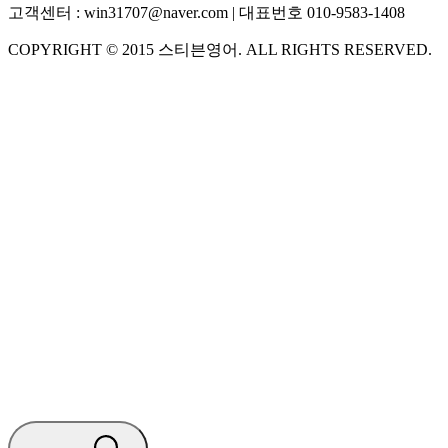
고객센터 :
win31707@naver.com
| 대표번호
010-9583-1408
COPYRIGHT ©
2015
스티븐영어
. ALL RIGHTS RESERVED.
S
스티븐영어
AI가 빠르게 답변드릴게요
🧭 운영 시간 (주말, 공휴일 제외)
평일 10:30 ~ 18:00
점심시간 : 12:00 ~ 13:00
궁금하신 문의 유형을 선택하세요.
아래 입력창에 문의를 남겨주세요.