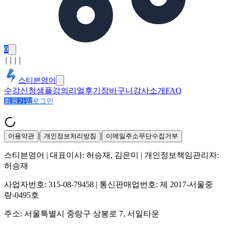
0
│
│
│
│
스티븐영어
수강신청
샘플강의
리얼후기
장바구니
강사소개
FAQ
회원가입
로그인
|
|
이용약관
개인정보처리방침
이메일주소무단수집거부
스티븐영어
| 대표이사:
허승재, 김은미
| 개인정보책임관리자:
허승재
사업자번호:
315-08-79458
| 통신판매업번호:
제 2017-서울중
랑-0495호
주소:
서울특별시 중랑구 상봉로 7, 서일타운