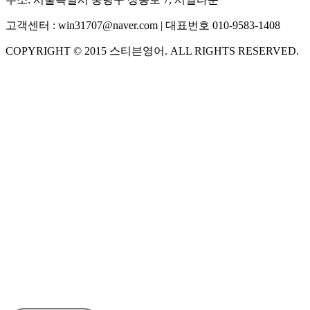
고객센터 :
win31707@naver.com
| 대표번호
010-9583-1408
COPYRIGHT ©
2015
스티븐영어
. ALL RIGHTS RESERVED.
S
스티븐영어
AI가 빠르게 답변드릴게요
🧭 운영 시간 (주말, 공휴일 제외)
평일 10:30 ~ 18:00
점심시간 : 12:00 ~ 13:00
궁금하신 문의 유형을 선택하세요.
아래 입력창에 문의를 남겨주세요.