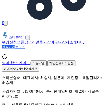
0
│
│
│
│
스티븐영어
수강신청
샘플강의
리얼후기
장바구니
강사소개
FAQ
회원가입
로그인
영어 학습 가이드
|
|
|
이용약관
개인정보처리방침
이메일주소무단수집거부
스티븐영어
| 대표이사:
허승재, 김은미
| 개인정보책임관리자:
허승재
사업자번호:
315-08-79458
| 통신판매업번호:
제 2017-서울중
랑-0495호
주소:
서울특별시 중랑구 상봉로 7, 서일타운