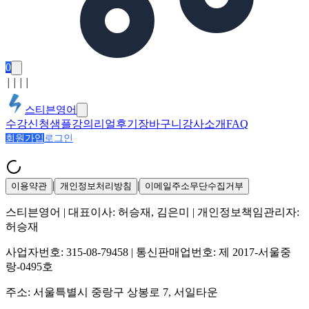
0
│
│
│
│
스티븐영어
수강신청
샘플강의
리얼후기
장바구니
강사소개
FAQ
회원가입
로그인
|
|
이용약관
개인정보처리방침
이메일주소무단수집거부
스티븐영어
| 대표이사:
허승재, 김은미
| 개인정보책임관리자:
허승재
사업자번호:
315-08-79458
| 통신판매업번호:
제 2017-서울중
랑-0495호
주소:
서울특별시 중랑구 상봉로 7, 서일타운