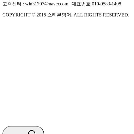
고객센터 :
win31707@naver.com
| 대표번호
010-9583-1408
COPYRIGHT ©
2015
스티븐영어
. ALL RIGHTS RESERVED.
S
스티븐영어
지금 운영 중 · 담당자와 채팅
🧭 운영 시간 (주말, 공휴일 제외)
평일 10:30 ~ 18:00
점심시간 : 12:00 ~ 13:00
궁금하신 문의 유형을 선택하세요.
아래 입력창에 문의를 남겨주세요.