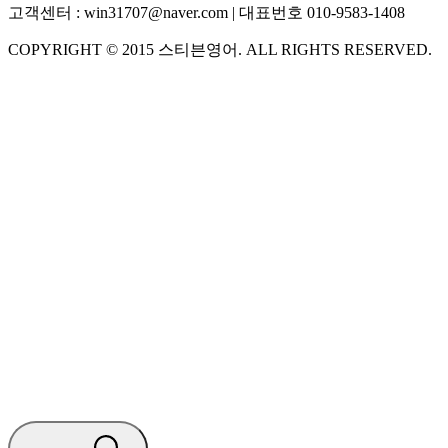
고객센터 :
win31707@naver.com
| 대표번호
010-9583-1408
COPYRIGHT ©
2015
스티븐영어
. ALL RIGHTS RESERVED.
S
스티븐영어
지금 운영 중 · 담당자와 채팅
🧭 운영 시간 (주말, 공휴일 제외)
평일 10:30 ~ 18:00
점심시간 : 12:00 ~ 13:00
궁금하신 문의 유형을 선택하세요.
아래 입력창에 문의를 남겨주세요.