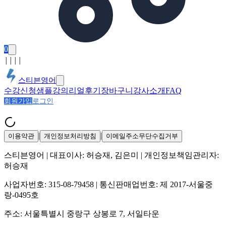
0
│
│
│
│
스티븐영어
수강신청
샘플강의
리얼후기
장바구니
강사소개
FAQ
회원가입
로그인
|
|
이용약관
개인정보처리방침
이메일주소무단수집거부
스티븐영어
| 대표이사:
허승재, 김은미
| 개인정보책임관리자:
허승재
사업자번호:
315-08-79458
| 통신판매업번호:
제 2017-서울중
랑-0495호
주소:
서울특별시 중랑구 상봉로 7, 서일타운