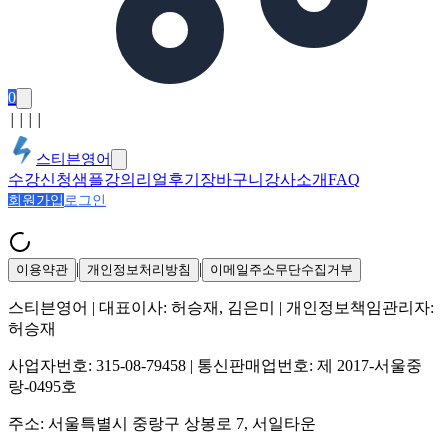
0
│
│
│
│
스티븐영어
수강신청
샘플강의
리얼후기
장바구니
강사소개
FAQ
회원가입
로그인
|
|
이용약관
개인정보처리방침
이메일주소무단수집거부
스티븐영어
| 대표이사:
허승재, 김은미
| 개인정보책임관리자:
허승재
사업자번호:
315-08-79458
| 통신판매업번호:
제 2017-서울중
랑-0495호
주소:
서울특별시 중랑구 상봉로 7, 서일타운