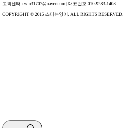
고객센터 :
win31707@naver.com
| 대표번호
010-9583-1408
COPYRIGHT ©
2015
스티븐영어
. ALL RIGHTS RESERVED.
S
스티븐영어
지금 운영 중 · 담당자와 채팅
🧭 운영 시간 (주말, 공휴일 제외)
평일 10:30 ~ 18:00
점심시간 : 12:00 ~ 13:00
궁금하신 문의 유형을 선택하세요.
아래 입력창에 문의를 남겨주세요.