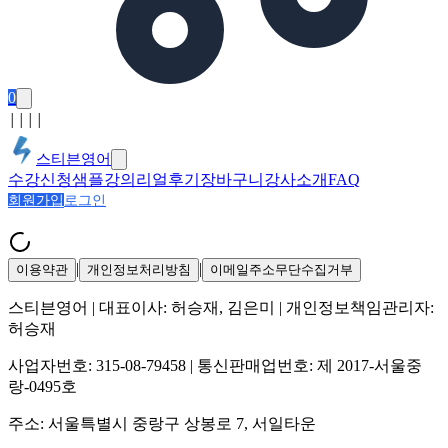
0
│
│
│
│
스티븐영어
수강신청
샘플강의
리얼후기
장바구니
강사소개
FAQ
회원가입
로그인
|
|
이용약관
개인정보처리방침
이메일주소무단수집거부
스티븐영어
| 대표이사:
허승재, 김은미
| 개인정보책임관리자:
허승재
사업자번호:
315-08-79458
| 통신판매업번호:
제 2017-서울중
랑-0495호
주소:
서울특별시 중랑구 상봉로 7, 서일타운