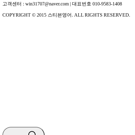
고객센터 :
win31707@naver.com
| 대표번호
010-9583-1408
COPYRIGHT ©
2015
스티븐영어
. ALL RIGHTS RESERVED.
S
스티븐영어
AI가 빠르게 답변드릴게요
🧭 운영 시간 (주말, 공휴일 제외)
평일 10:30 ~ 18:00
점심시간 : 12:00 ~ 13:00
궁금하신 문의 유형을 선택하세요.
아래 입력창에 문의를 남겨주세요.