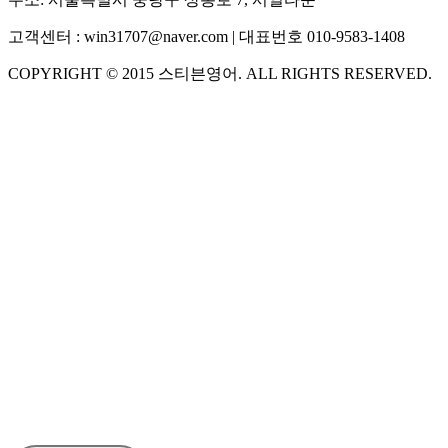
고객센터 :
win31707@naver.com
| 대표번호
010-9583-1408
COPYRIGHT ©
2015
스티븐영어
. ALL RIGHTS RESERVED.
S
스티븐영어
AI가 빠르게 답변드릴게요
🧭 운영 시간 (주말, 공휴일 제외)
평일 10:30 ~ 18:00
점심시간 : 12:00 ~ 13:00
궁금하신 문의 유형을 선택하세요.
아래 입력창에 문의를 남겨주세요.