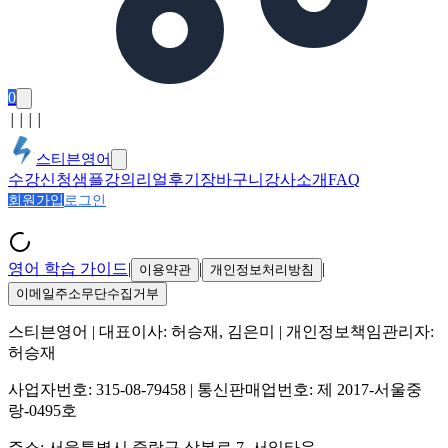
0
│
│
│
│
스티븐영어
수강신청
샘플강의
리얼후기
장바구니
강사소개
FAQ
회원가입
로그인
영어 학습 가이드
|
|
|
이용약관
개인정보처리방침
이메일주소무단수집거부
스티븐영어
| 대표이사:
허승재, 김은미
| 개인정보책임관리자:
허승재
사업자번호:
315-08-79458
| 통신판매업번호:
제 2017-서울중
랑-0495호
주소:
서울특별시 중랑구 상봉로 7, 서일타운