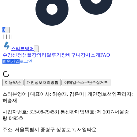
0
│
│
│
│
스티븐영어
수강신청
샘플강의
리얼후기
장바구니
강사소개
FAQ
회원가입
로그인
|
|
이용약관
개인정보처리방침
이메일주소무단수집거부
스티븐영어
| 대표이사:
허승재, 김은미
| 개인정보책임관리자:
허승재
사업자번호:
315-08-79458
| 통신판매업번호:
제 2017-서울중
랑-0495호
주소:
서울특별시 중랑구 상봉로 7, 서일타운