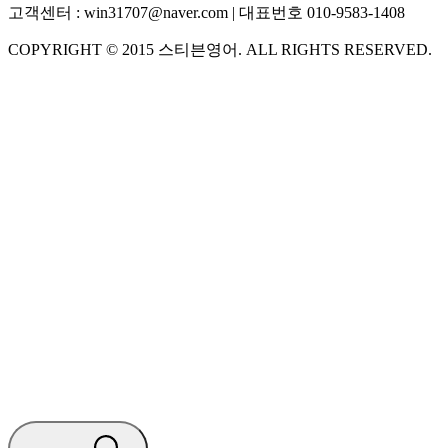
고객센터 :
win31707@naver.com
| 대표번호
010-9583-1408
COPYRIGHT ©
2015
스티븐영어
. ALL RIGHTS RESERVED.
S
스티븐영어
AI가 빠르게 답변드릴게요
🧭 운영 시간 (주말, 공휴일 제외)
평일 10:30 ~ 18:00
점심시간 : 12:00 ~ 13:00
궁금하신 문의 유형을 선택하세요.
아래 입력창에 문의를 남겨주세요.