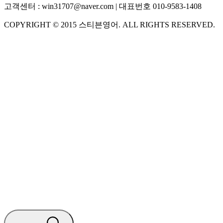
고객센터 :
win31707@naver.com
| 대표번호
010-9583-1408
COPYRIGHT ©
2015
스티븐영어
. ALL RIGHTS RESERVED.
S
스티븐영어
지금 운영 중 · 담당자와 채팅
🧭 운영 시간 (주말, 공휴일 제외)
평일 10:30 ~ 18:00
점심시간 : 12:00 ~ 13:00
궁금하신 문의 유형을 선택하세요.
아래 입력창에 문의를 남겨주세요.