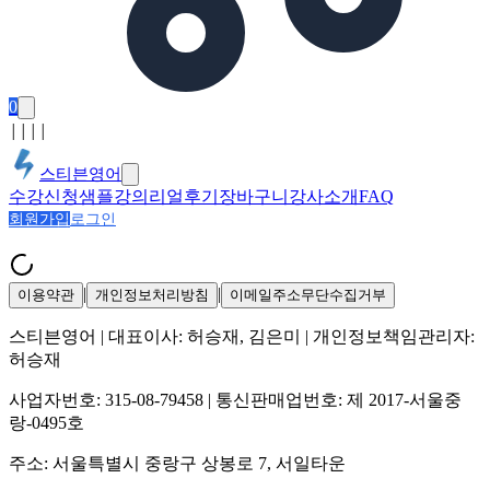
0
│
│
│
│
스티븐영어
수강신청
샘플강의
리얼후기
장바구니
강사소개
FAQ
회원가입
로그인
|
|
이용약관
개인정보처리방침
이메일주소무단수집거부
스티븐영어
| 대표이사:
허승재, 김은미
| 개인정보책임관리자:
허승재
사업자번호:
315-08-79458
| 통신판매업번호:
제 2017-서울중
랑-0495호
주소:
서울특별시 중랑구 상봉로 7, 서일타운