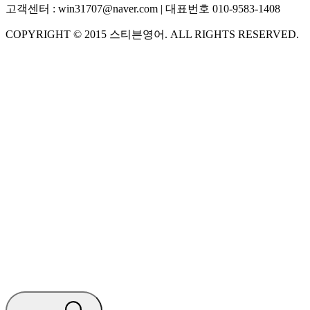
고객센터 :
win31707@naver.com
| 대표번호
010-9583-1408
COPYRIGHT ©
2015
스티븐영어
. ALL RIGHTS RESERVED.
S
스티븐영어
AI가 빠르게 답변드릴게요
🧭 운영 시간 (주말, 공휴일 제외)
평일 10:30 ~ 18:00
점심시간 : 12:00 ~ 13:00
궁금하신 문의 유형을 선택하세요.
아래 입력창에 문의를 남겨주세요.