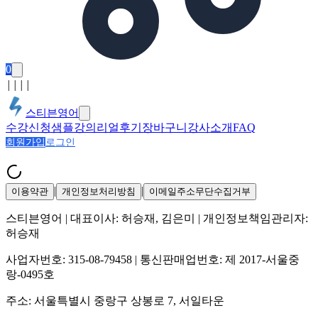
0
│
│
│
│
스티븐영어
수강신청
샘플강의
리얼후기
장바구니
강사소개
FAQ
회원가입
로그인
|
|
이용약관
개인정보처리방침
이메일주소무단수집거부
스티븐영어
| 대표이사:
허승재, 김은미
| 개인정보책임관리자:
허승재
사업자번호:
315-08-79458
| 통신판매업번호:
제 2017-서울중
랑-0495호
주소:
서울특별시 중랑구 상봉로 7, 서일타운