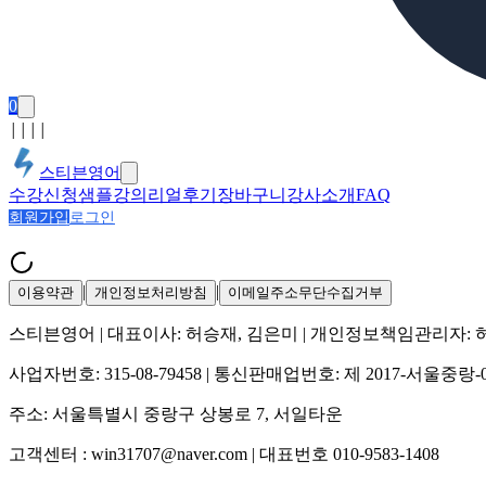
0
│
│
│
│
스티븐영어
수강신청
샘플강의
리얼후기
장바구니
강사소개
FAQ
회원가입
로그인
|
|
이용약관
개인정보처리방침
이메일주소무단수집거부
스티븐영어
| 대표이사:
허승재, 김은미
| 개인정보책임관리자:
사업자번호:
315-08-79458
| 통신판매업번호:
제 2017-서울중랑-
주소:
서울특별시 중랑구 상봉로 7, 서일타운
고객센터 :
win31707@naver.com
| 대표번호
010-9583-1408