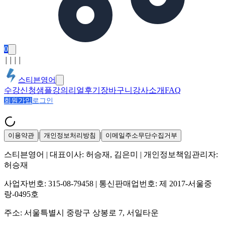
0
│
│
│
│
스티븐영어
수강신청
샘플강의
리얼후기
장바구니
강사소개
FAQ
회원가입
로그인
|
|
이용약관
개인정보처리방침
이메일주소무단수집거부
스티븐영어
| 대표이사:
허승재, 김은미
| 개인정보책임관리자:
허승재
사업자번호:
315-08-79458
| 통신판매업번호:
제 2017-서울중
랑-0495호
주소:
서울특별시 중랑구 상봉로 7, 서일타운