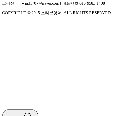
고객센터 :
win31707@naver.com
| 대표번호
010-9583-1408
COPYRIGHT ©
2015
스티븐영어
. ALL RIGHTS RESERVED.
S
스티븐영어
AI가 빠르게 답변드릴게요
🧭 운영 시간 (주말, 공휴일 제외)
평일 10:30 ~ 18:00
점심시간 : 12:00 ~ 13:00
궁금하신 문의 유형을 선택하세요.
아래 입력창에 문의를 남겨주세요.