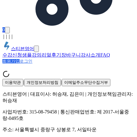
0
│
│
│
│
스티븐영어
수강신청
샘플강의
리얼후기
장바구니
강사소개
FAQ
회원가입
로그인
|
|
이용약관
개인정보처리방침
이메일주소무단수집거부
스티븐영어
| 대표이사:
허승재, 김은미
| 개인정보책임관리자:
허승재
사업자번호:
315-08-79458
| 통신판매업번호:
제 2017-서울중
랑-0495호
주소:
서울특별시 중랑구 상봉로 7, 서일타운