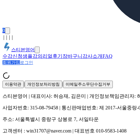
0
│
│
│
│
스티븐영어
수강신청
샘플강의
리얼후기
장바구니
강사소개
FAQ
회원가입
로그인
|
|
이용약관
개인정보처리방침
이메일주소무단수집거부
스티븐영어
| 대표이사:
허승재, 김은미
| 개인정보책임관리자:
사업자번호:
315-08-79458
| 통신판매업번호:
제 2017-서울중랑-
주소:
서울특별시 중랑구 상봉로 7, 서일타운
고객센터 :
win31707@naver.com
| 대표번호
010-9583-1408