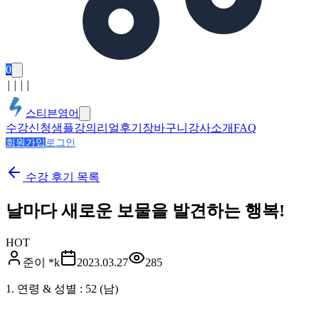
0
│
│
│
│
스티븐영어
수강신청
샘플강의
리얼후기
장바구니
강사소개
FAQ
회원가입
로그인
수강 후기
목록
날마다 새로운 보물을 발견하는 행복!
HOT
준이 *k
2023.03.27
285
1. 연령 & 성별 : 52 (남)