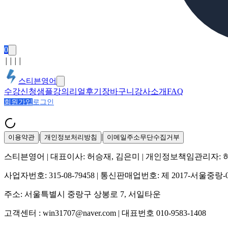
0
│
│
│
│
스티븐영어
수강신청
샘플강의
리얼후기
장바구니
강사소개
FAQ
회원가입
로그인
|
|
이용약관
개인정보처리방침
이메일주소무단수집거부
스티븐영어
| 대표이사:
허승재, 김은미
| 개인정보책임관리자:
사업자번호:
315-08-79458
| 통신판매업번호:
제 2017-서울중랑-
주소:
서울특별시 중랑구 상봉로 7, 서일타운
고객센터 :
win31707@naver.com
| 대표번호
010-9583-1408