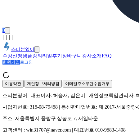
0
│
│
│
│
스티븐영어
수강신청
샘플강의
리얼후기
장바구니
강사소개
FAQ
회원가입
로그인
|
|
이용약관
개인정보처리방침
이메일주소무단수집거부
스티븐영어
| 대표이사:
허승재, 김은미
| 개인정보책임관리자:
사업자번호:
315-08-79458
| 통신판매업번호:
제 2017-서울중랑-
주소:
서울특별시 중랑구 상봉로 7, 서일타운
고객센터 :
win31707@naver.com
| 대표번호
010-9583-1408