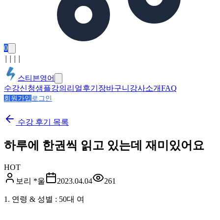
0
│
│
│
│
스티븐영어
수강신청
샘플강의
리얼후기
장바구니
강사소개
FAQ
회원가입
로그인
수강 후기
목록
하루에 한권씩 읽고 있는데 재미있어요
HOT
보리 *울
2023.04.04
261
1. 연령 & 성별 : 50대 여