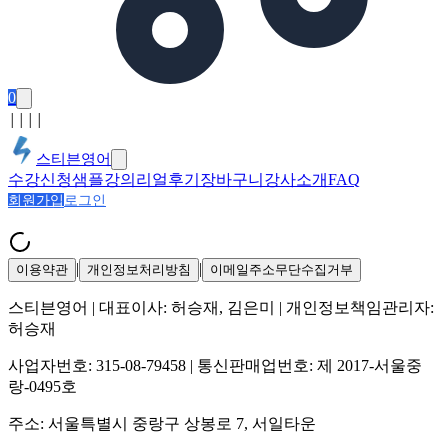
0
│
│
│
│
스티븐영어
수강신청
샘플강의
리얼후기
장바구니
강사소개
FAQ
회원가입
로그인
|
|
이용약관
개인정보처리방침
이메일주소무단수집거부
스티븐영어
| 대표이사:
허승재, 김은미
| 개인정보책임관리자:
허승재
사업자번호:
315-08-79458
| 통신판매업번호:
제 2017-서울중
랑-0495호
주소:
서울특별시 중랑구 상봉로 7, 서일타운