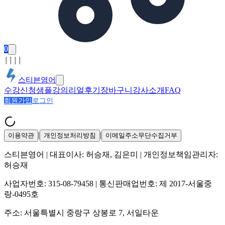
0
│
│
│
│
스티븐영어
수강신청
샘플강의
리얼후기
장바구니
강사소개
FAQ
회원가입
로그인
|
|
이용약관
개인정보처리방침
이메일주소무단수집거부
스티븐영어
| 대표이사:
허승재, 김은미
| 개인정보책임관리자:
허승재
사업자번호:
315-08-79458
| 통신판매업번호:
제 2017-서울중
랑-0495호
주소:
서울특별시 중랑구 상봉로 7, 서일타운