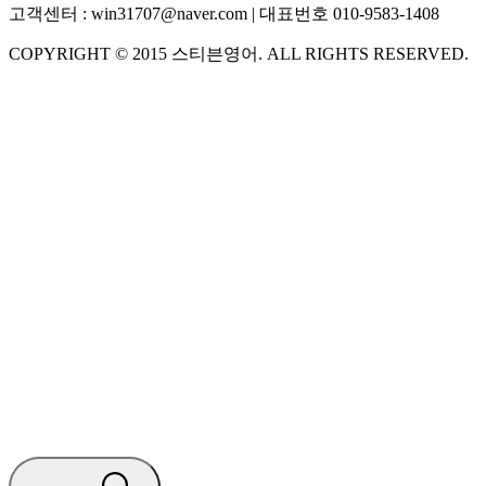
고객센터 :
win31707@naver.com
| 대표번호
010-9583-1408
COPYRIGHT ©
2015
스티븐영어
. ALL RIGHTS RESERVED.
S
스티븐영어
지금 운영 중 · 담당자와 채팅
🧭 운영 시간 (주말, 공휴일 제외)
평일 10:30 ~ 18:00
점심시간 : 12:00 ~ 13:00
궁금하신 문의 유형을 선택하세요.
아래 입력창에 문의를 남겨주세요.