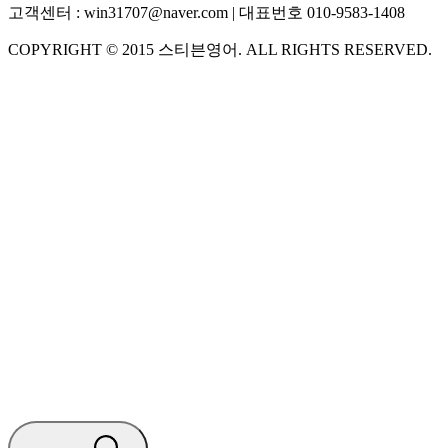
고객센터 :
win31707@naver.com
| 대표번호
010-9583-1408
COPYRIGHT ©
2015
스티븐영어
. ALL RIGHTS RESERVED.
S
스티븐영어
AI가 빠르게 답변드릴게요
🧭 운영 시간 (주말, 공휴일 제외)
평일 10:30 ~ 18:00
점심시간 : 12:00 ~ 13:00
궁금하신 문의 유형을 선택하세요.
아래 입력창에 문의를 남겨주세요.