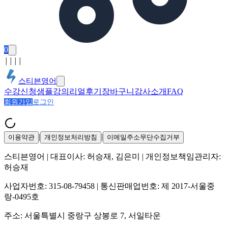
0
│
│
│
│
스티븐영어
수강신청
샘플강의
리얼후기
장바구니
강사소개
FAQ
회원가입
로그인
|
|
이용약관
개인정보처리방침
이메일주소무단수집거부
스티븐영어
| 대표이사:
허승재, 김은미
| 개인정보책임관리자:
허승재
사업자번호:
315-08-79458
| 통신판매업번호:
제 2017-서울중
랑-0495호
주소:
서울특별시 중랑구 상봉로 7, 서일타운