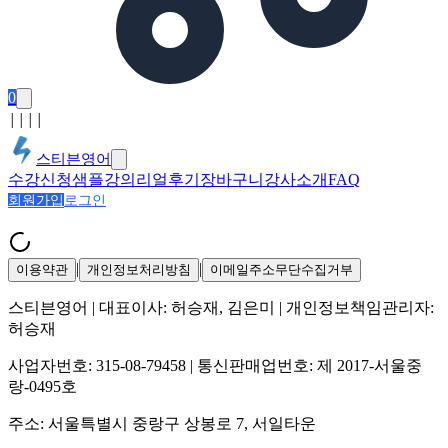
0
│
│
│
│
스티븐영어
수강신청
샘플강의
리얼후기
장바구니
강사소개
FAQ
회원가입
로그인
|
|
이용약관
개인정보처리방침
이메일주소무단수집거부
스티븐영어
| 대표이사:
허승재, 김은미
| 개인정보책임관리자:
허승재
사업자번호:
315-08-79458
| 통신판매업번호:
제 2017-서울중
랑-0495호
주소:
서울특별시 중랑구 상봉로 7, 서일타운