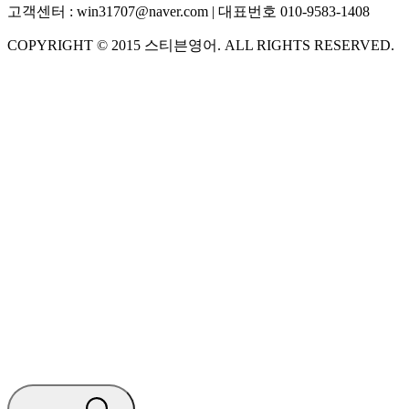
고객센터 :
win31707@naver.com
| 대표번호
010-9583-1408
COPYRIGHT ©
2015
스티븐영어
. ALL RIGHTS RESERVED.
S
스티븐영어
AI가 빠르게 답변드릴게요
🧭 운영 시간 (주말, 공휴일 제외)
평일 10:30 ~ 18:00
점심시간 : 12:00 ~ 13:00
궁금하신 문의 유형을 선택하세요.
아래 입력창에 문의를 남겨주세요.