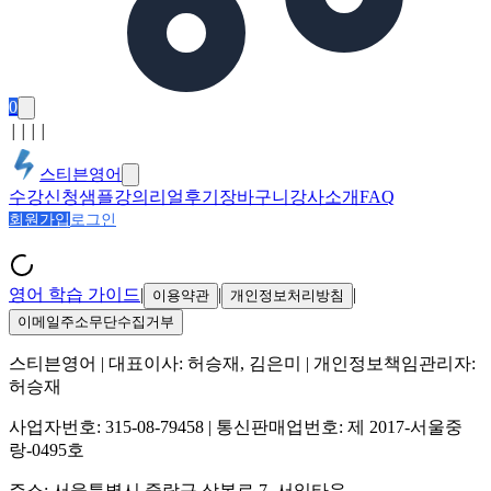
0
│
│
│
│
스티븐영어
수강신청
샘플강의
리얼후기
장바구니
강사소개
FAQ
회원가입
로그인
영어 학습 가이드
|
|
|
이용약관
개인정보처리방침
이메일주소무단수집거부
스티븐영어
| 대표이사:
허승재, 김은미
| 개인정보책임관리자:
허승재
사업자번호:
315-08-79458
| 통신판매업번호:
제 2017-서울중
랑-0495호
주소:
서울특별시 중랑구 상봉로 7, 서일타운