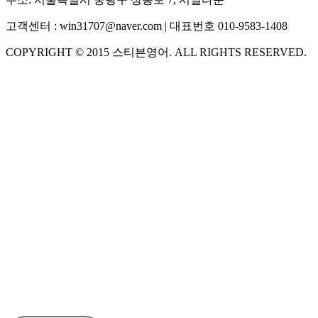
고객센터 :
win31707@naver.com
| 대표번호
010-9583-1408
COPYRIGHT ©
2015
스티븐영어
. ALL RIGHTS RESERVED.
S
스티븐영어
AI가 빠르게 답변드릴게요
🧭 운영 시간 (주말, 공휴일 제외)
평일 10:30 ~ 18:00
점심시간 : 12:00 ~ 13:00
궁금하신 문의 유형을 선택하세요.
아래 입력창에 문의를 남겨주세요.