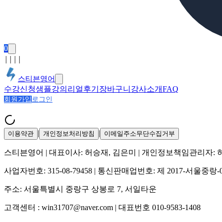
0
│
│
│
│
스티븐영어
수강신청
샘플강의
리얼후기
장바구니
강사소개
FAQ
회원가입
로그인
|
|
이용약관
개인정보처리방침
이메일주소무단수집거부
스티븐영어
| 대표이사:
허승재, 김은미
| 개인정보책임관리자:
사업자번호:
315-08-79458
| 통신판매업번호:
제 2017-서울중랑-
주소:
서울특별시 중랑구 상봉로 7, 서일타운
고객센터 :
win31707@naver.com
| 대표번호
010-9583-1408