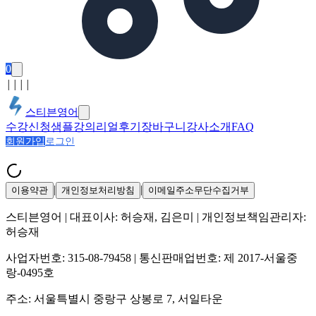
0
│
│
│
│
스티븐영어
수강신청
샘플강의
리얼후기
장바구니
강사소개
FAQ
회원가입
로그인
|
|
이용약관
개인정보처리방침
이메일주소무단수집거부
스티븐영어
| 대표이사:
허승재, 김은미
| 개인정보책임관리자:
허승재
사업자번호:
315-08-79458
| 통신판매업번호:
제 2017-서울중
랑-0495호
주소:
서울특별시 중랑구 상봉로 7, 서일타운