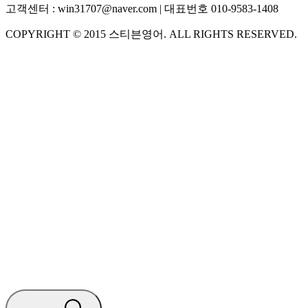
고객센터 :
win31707@naver.com
| 대표번호
010-9583-1408
COPYRIGHT ©
2015
스티븐영어
. ALL RIGHTS RESERVED.
S
스티븐영어
AI가 빠르게 답변드릴게요
🧭 운영 시간 (주말, 공휴일 제외)
평일 10:30 ~ 18:00
점심시간 : 12:00 ~ 13:00
궁금하신 문의 유형을 선택하세요.
아래 입력창에 문의를 남겨주세요.