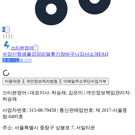
0
│
│
│
│
스티븐영어
수강신청
샘플강의
리얼후기
장바구니
강사소개
FAQ
회원가입
로그인
|
|
이용약관
개인정보처리방침
이메일주소무단수집거부
스티븐영어
| 대표이사:
허승재, 김은미
| 개인정보책임관리자:
허승재
사업자번호:
315-08-79458
| 통신판매업번호:
제 2017-서울중
랑-0495호
주소:
서울특별시 중랑구 상봉로 7, 서일타운