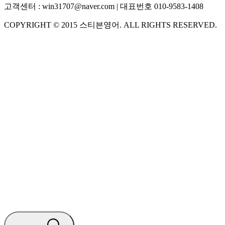
고객센터 :
win31707@naver.com
| 대표번호
010-9583-1408
COPYRIGHT ©
2015
스티븐영어
. ALL RIGHTS RESERVED.
S
스티븐영어
AI가 빠르게 답변드릴게요
🧭 운영 시간 (주말, 공휴일 제외)
평일 10:30 ~ 18:00
점심시간 : 12:00 ~ 13:00
궁금하신 문의 유형을 선택하세요.
아래 입력창에 문의를 남겨주세요.