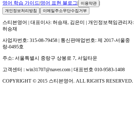
영어 학습 가이드
|
영어 표현 블로그
|
|
이용약관
|
개인정보처리방침
이메일주소무단수집거부
스티븐영어
| 대표이사:
허승재, 김은미
| 개인정보책임관리자:
허승재
사업자번호:
315-08-79458
| 통신판매업번호:
제 2017-서울중
랑-0495호
주소:
서울특별시 중랑구 상봉로 7, 서일타운
고객센터 :
win31707@naver.com
| 대표번호
010-9583-1408
COPYRIGHT ©
2015
스티븐영어
. ALL RIGHTS RESERVED.
S
스티븐영어
AI가 빠르게 답변드릴게요