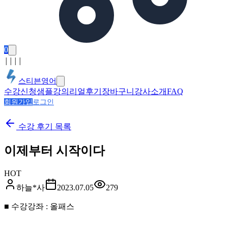
0
│
│
│
│
스티븐영어
수강신청
샘플강의
리얼후기
장바구니
강사소개
FAQ
회원가입
로그인
수강 후기
목록
이제부터 시작이다
HOT
하늘*사
2023.07.05
279
■ 수강강좌 : 올패스