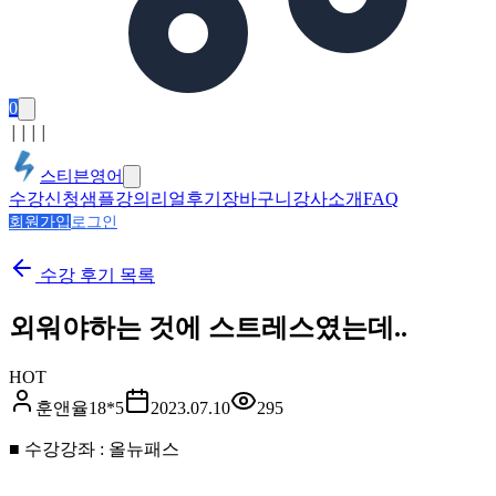
0
│
│
│
│
스티븐영어
수강신청
샘플강의
리얼후기
장바구니
강사소개
FAQ
회원가입
로그인
수강 후기
목록
외워야하는 것에 스트레스였는데..
HOT
훈앤율18*5
2023.07.10
295
■ 수강강좌 : 올뉴패스