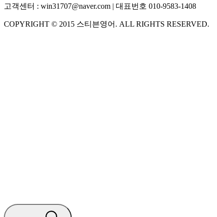
고객센터 :
win31707@naver.com
| 대표번호
010-9583-1408
COPYRIGHT ©
2015
스티븐영어
. ALL RIGHTS RESERVED.
S
스티븐영어
지금 운영 중 · 담당자와 채팅
🧭 운영 시간 (주말, 공휴일 제외)
평일 10:30 ~ 18:00
점심시간 : 12:00 ~ 13:00
궁금하신 문의 유형을 선택하세요.
아래 입력창에 문의를 남겨주세요.