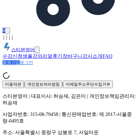
0
│
│
│
│
스티븐영어
수강신청
샘플강의
리얼후기
장바구니
강사소개
FAQ
회원가입
로그인
|
|
이용약관
개인정보처리방침
이메일주소무단수집거부
스티븐영어
| 대표이사:
허승재, 김은미
| 개인정보책임관리자:
허승재
사업자번호:
315-08-79458
| 통신판매업번호:
제 2017-서울중
랑-0495호
주소:
서울특별시 중랑구 상봉로 7, 서일타운