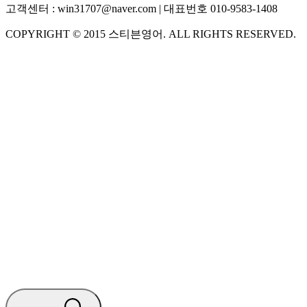
고객센터 :
win31707@naver.com
| 대표번호
010-9583-1408
COPYRIGHT ©
2015
스티븐영어
. ALL RIGHTS RESERVED.
S
스티븐영어
AI가 빠르게 답변드릴게요
🧭 운영 시간 (주말, 공휴일 제외)
평일 10:30 ~ 18:00
점심시간 : 12:00 ~ 13:00
궁금하신 문의 유형을 선택하세요.
아래 입력창에 문의를 남겨주세요.