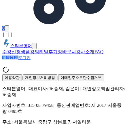
0
│
│
│
│
스티븐영어
수강신청
샘플강의
리얼후기
장바구니
강사소개
FAQ
회원가입
로그인
|
|
이용약관
개인정보처리방침
이메일주소무단수집거부
스티븐영어
| 대표이사:
허승재, 김은미
| 개인정보책임관리자:
허승재
사업자번호:
315-08-79458
| 통신판매업번호:
제 2017-서울중
랑-0495호
주소:
서울특별시 중랑구 상봉로 7, 서일타운