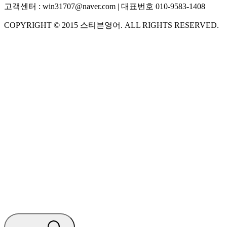
고객센터 :
win31707@naver.com
| 대표번호
010-9583-1408
COPYRIGHT ©
2015
스티븐영어
. ALL RIGHTS RESERVED.
S
스티븐영어
AI가 빠르게 답변드릴게요
🧭 운영 시간 (주말, 공휴일 제외)
평일 10:30 ~ 18:00
점심시간 : 12:00 ~ 13:00
궁금하신 문의 유형을 선택하세요.
아래 입력창에 문의를 남겨주세요.