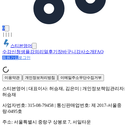
0
│
│
│
│
스티븐영어
수강신청
샘플강의
리얼후기
장바구니
강사소개
FAQ
회원가입
로그인
|
|
이용약관
개인정보처리방침
이메일주소무단수집거부
스티븐영어
| 대표이사:
허승재, 김은미
| 개인정보책임관리자:
허승재
사업자번호:
315-08-79458
| 통신판매업번호:
제 2017-서울중
랑-0495호
주소:
서울특별시 중랑구 상봉로 7, 서일타운