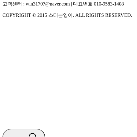
고객센터 :
win31707@naver.com
| 대표번호
010-9583-1408
COPYRIGHT ©
2015
스티븐영어
. ALL RIGHTS RESERVED.
S
스티븐영어
AI가 빠르게 답변드릴게요
🧭 운영 시간 (주말, 공휴일 제외)
평일 10:30 ~ 18:00
점심시간 : 12:00 ~ 13:00
궁금하신 문의 유형을 선택하세요.
아래 입력창에 문의를 남겨주세요.