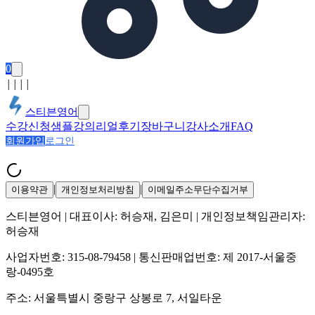
0
│
│
│
│
스티븐영어
수강신청
샘플강의
리얼후기
장바구니
강사소개
FAQ
회원가입
로그인
|
|
이용약관
개인정보처리방침
이메일주소무단수집거부
스티븐영어
| 대표이사:
허승재, 김은미
| 개인정보책임관리자:
허승재
사업자번호:
315-08-79458
| 통신판매업번호:
제 2017-서울중
랑-0495호
주소:
서울특별시 중랑구 상봉로 7, 서일타운