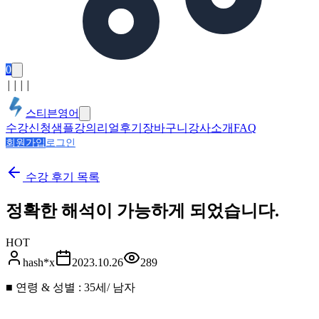
0
│
│
│
│
스티븐영어
수강신청
샘플강의
리얼후기
장바구니
강사소개
FAQ
회원가입
로그인
수강 후기
목록
정확한 해석이 가능하게 되었습니다.
HOT
hash*x
2023.10.26
289
■ 연령 & 성별 : 35세/ 남자