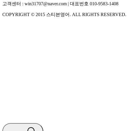
고객센터 :
win31707@naver.com
| 대표번호
010-9583-1408
COPYRIGHT ©
2015
스티븐영어
. ALL RIGHTS RESERVED.
S
스티븐영어
AI가 빠르게 답변드릴게요
🧭 운영 시간 (주말, 공휴일 제외)
평일 10:30 ~ 18:00
점심시간 : 12:00 ~ 13:00
궁금하신 문의 유형을 선택하세요.
아래 입력창에 문의를 남겨주세요.