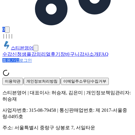
0
│
│
│
│
스티븐영어
수강신청
샘플강의
리얼후기
장바구니
강사소개
FAQ
회원가입
로그인
|
|
이용약관
개인정보처리방침
이메일주소무단수집거부
스티븐영어
| 대표이사:
허승재, 김은미
| 개인정보책임관리자:
허승재
사업자번호:
315-08-79458
| 통신판매업번호:
제 2017-서울중
랑-0495호
주소:
서울특별시 중랑구 상봉로 7, 서일타운